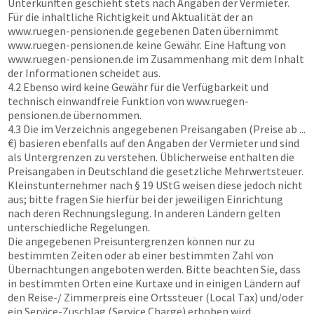
Unterkünften geschieht stets nach Angaben der Vermieter.
Für die inhaltliche Richtigkeit und Aktualität der an
www.ruegen-pensionen.de
gegebenen Daten übernimmt
www.ruegen-pensionen.de
keine Gewähr. Eine Haftung von
www.ruegen-pensionen.de
im Zusammenhang mit dem Inhalt
der Informationen scheidet aus.
4.2 Ebenso wird keine Gewähr für die Verfügbarkeit und
technisch einwandfreie Funktion von
www.ruegen-
pensionen.de
übernommen.
4.3 Die im Verzeichnis angegebenen Preisangaben (Preise ab ...
€) basieren ebenfalls auf den Angaben der Vermieter und sind
als Untergrenzen zu verstehen. Üblicherweise enthalten die
Preisangaben in Deutschland die gesetzliche Mehrwertsteuer.
Kleinstunternehmer nach § 19 UStG weisen diese jedoch nicht
aus; bitte fragen Sie hierfür bei der jeweiligen Einrichtung
nach deren Rechnungslegung. In anderen Ländern gelten
unterschiedliche Regelungen.
Die angegebenen Preisuntergrenzen können nur zu
bestimmten Zeiten oder ab einer bestimmten Zahl von
Übernachtungen angeboten werden. Bitte beachten Sie, dass
in bestimmten Orten eine Kurtaxe und in einigen Ländern auf
den Reise-/ Zimmerpreis eine Ortssteuer (Local Tax) und/oder
ein Service-Zuschlag (Service Charge) erhoben wird.